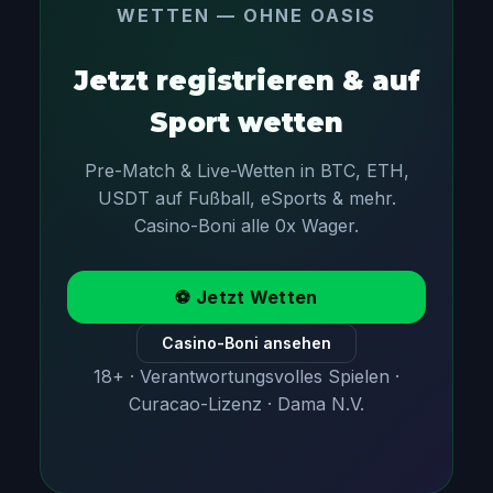
WETTEN — OHNE OASIS
Jetzt registrieren & auf
Sport wetten
Pre-Match & Live-Wetten in BTC, ETH,
USDT auf Fußball, eSports & mehr.
Casino-Boni alle 0x Wager.
⚽ Jetzt Wetten
Casino-Boni ansehen
18+ · Verantwortungsvolles Spielen ·
Curacao-Lizenz · Dama N.V.