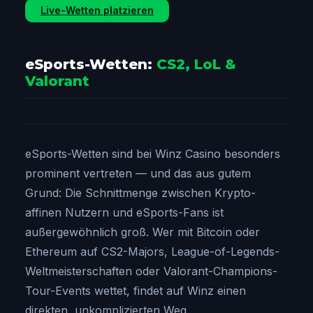
Live-Wetten platzieren
eSports-Wetten:
CS2, LoL &
Valorant
eSports-Wetten sind bei Winz Casino besonders
prominent vertreten — und das aus gutem
Grund: Die Schnittmenge zwischen Krypto-
affinen Nutzern und eSports-Fans ist
außergewöhnlich groß. Wer mit Bitcoin oder
Ethereum auf CS2-Majors, League-of-Legends-
Weltmeisterschaften oder Valorant-Champions-
Tour-Events wettet, findet auf Winz einen
direkten, unkomplizierten Weg.