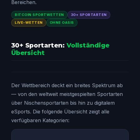
Bereichen.
BITCOIN SPORTWETTEN
30+ SPORTARTEN
LIVE-WETTEN
OHNE OASIS
30+ Sportarten:
Vollständige
Übersicht
Der Wettbereich deckt ein breites Spektrum ab
— von den weltweit meistgespielten Sportarten
über Nischensportarten bis hin zu digitalem
eSports. Die folgende Übersicht zeigt alle
verfügbaren Kategorien: