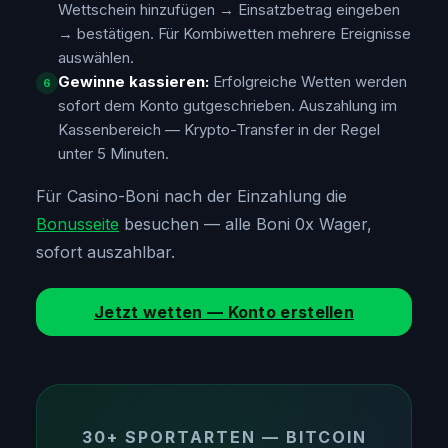
Wettschein hinzufügen → Einsatzbetrag eingeben
→ bestätigen. Für Kombiwetten mehrere Ereignisse
auswählen.
Gewinne kassieren:
Erfolgreiche Wetten werden
sofort dem Konto gutgeschrieben. Auszahlung im
Kassenbereich — Krypto-Transfer in der Regel
unter 5 Minuten.
Für Casino-Boni nach der Einzahlung die
Bonusseite
besuchen — alle Boni 0x Wager,
sofort auszahlbar.
Jetzt wetten — Konto erstellen
30+ SPORTARTEN — BITCOIN