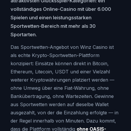
attraktivsten Glücksspiel-Kategorien: ein
vollständiges Online-Casino mit über 6.000
Spielen und einen leistungsstarken
Sportwetten-Bereich mit mehr als 30
Sportarten.
Das Sportwetten-Angebot von Winz Casino ist
als echte Krypto-Sportwetten-Plattform
konzipiert: Einsätze können direkt in Bitcoin,
Ethereum, Litecoin, USDT und einer Vielzahl
weiterer Kryptowährungen platziert werden —
ohne Umweg über eine Fiat-Währung, ohne
Bankübertragung, ohne Wartezeiten. Gewinne
aus Sportwetten werden auf dieselbe Wallet
ausgezahlt, von der die Einzahlung erfolgte — in
der Regel innerhalb von Minuten. Dazu kommt,
dass die Plattform vollständig
ohne OASIS-