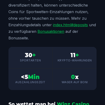
diversifiziert halten, können unterschiedliche
Coins für Sportwetten-Einzahlungen nutzen,
ohne vorher tauschen zu müssen. Mehr zu
Einzahlungsdetails unter
index.html#deposits
und
zu verfügbaren
Bonusaktionen
auf der
Bonusseite.
30
+
11
+
SPORTARTEN
KRYPTO-WÄHRUNGEN
<5
Min
0
x
AUSZAHLUNGSZEIT
WAGER AUF BONI
So wettet man bei
Winz Casino