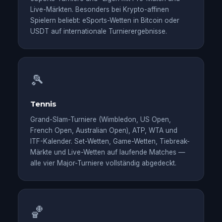
Live-Märkten. Besonders bei Krypto-affinen
Spielern beliebt: eSports-Wetten in Bitcoin oder
USDT auf internationale Turnierergebnisse.
🎾
Tennis
Grand-Slam-Turniere (Wimbledon, US Open,
French Open, Australian Open), ATP, WTA und
ITF-Kalender. Set-Wetten, Game-Wetten, Tiebreak-
Märkte und Live-Wetten auf laufende Matches —
alle vier Major-Turniere vollständig abgedeckt.
🏀