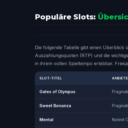
Populäre Slots:
Übersi
Die folgende Tabelle gibt einen Überblick ü
Auszahlungsquoten (RTP) und die wichtigst
in ihrem vollen Spieltempo erlebbar. Freisp
SLOT-TITEL
ANBIETE
Gates of Olympus
Pragmati
Sweet Bonanza
Pragmati
Mental
Nolimit C