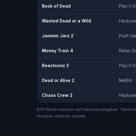
Book of Dead
Play'n 
Wanted Dead or a Wild
Hacksa
Jammin Jars 2
Push Ga
Money Train 4
Relax G
Reactoonz 2
Play'n 
Dead or Alive 2
NetEnt
Chaos Crew 2
Hacksa
RTP-Werte basieren auf Herstellerangaben. Tatsächli
Freispiel-Aktionen verlinkt.