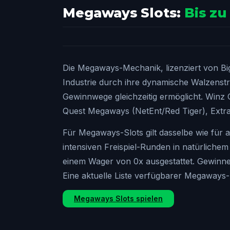
Megaways Slots:
Bis z
Die Megaways-Mechanik, lizenziert von Big
Industrie durch ihre dynamische Walzenstr
Gewinnwege gleichzeitig ermöglicht. Win
Quest Megaways (NetEnt/Red Tiger), Extra
Für Megaways-Slots gilt dasselbe wie für 
intensiven Freispiel-Runden in natürlichem
einem Wager von 0x ausgestattet. Gewinne a
Eine aktuelle Liste verfügbarer Megaways-F
Megaways Slots spielen