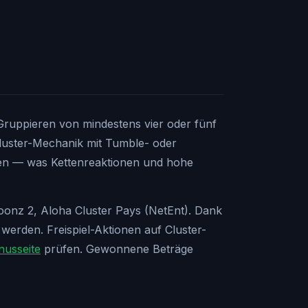
Gruppieren von mindestens vier oder fünf
Cluster-Mechanik mit Tumble- oder
len — was Kettenreaktionen und hohe
oonz 2, Aloha Cluster Pays (NetEnt). Dank
erden. Freispiel-Aktionen auf Cluster-
nusseite
prüfen. Gewonnene Beträge