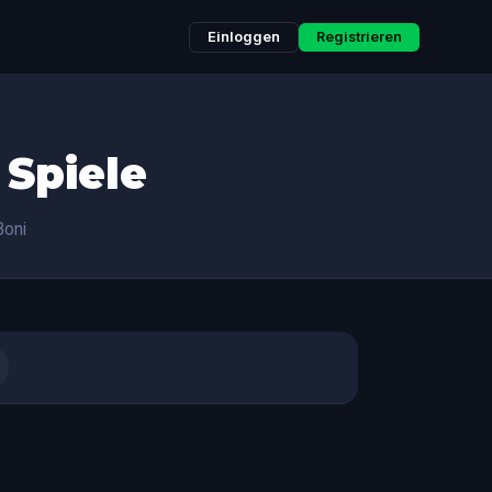
Einloggen
Registrieren
 Spiele
Boni