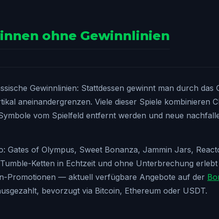
innen ohne Gewinnlinien
assische Gewinnlinien: Stattdessen gewinnt man durch das 
rtikal aneinandergrenzen. Viele dieser Spiele kombinieren 
Symbole vom Spielfeld entfernt werden und neue nachfal
ino: Gates of Olympus, Sweet Bonanza, Jammin Jars, React
mble-Ketten in Echtzeit und ohne Unterbrechung erlebt w
hen-Promotionen — aktuell verfügbare Angebote auf der
Bo
usgezahlt, bevorzugt via Bitcoin, Ethereum oder USDT.