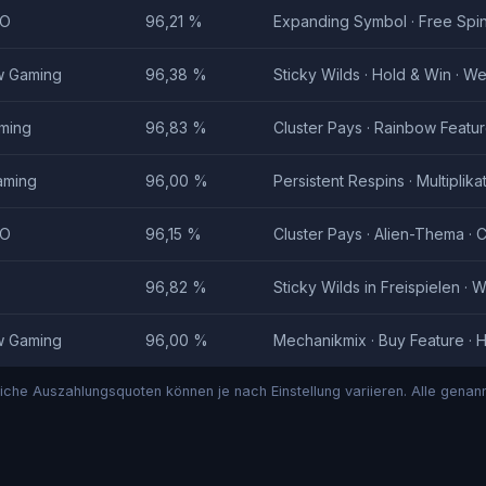
GO
96,21 %
Expanding Symbol · Free Spin
w Gaming
96,38 %
Sticky Wilds · Hold & Win · 
ming
96,83 %
Cluster Pays · Rainbow Featu
aming
96,00 %
Persistent Respins · Multipli
GO
96,15 %
Cluster Pays · Alien-Thema ·
96,82 %
Sticky Wilds in Freispielen · W
w Gaming
96,00 %
Mechanikmix · Buy Feature · 
che Auszahlungsquoten können je nach Einstellung variieren. Alle genan