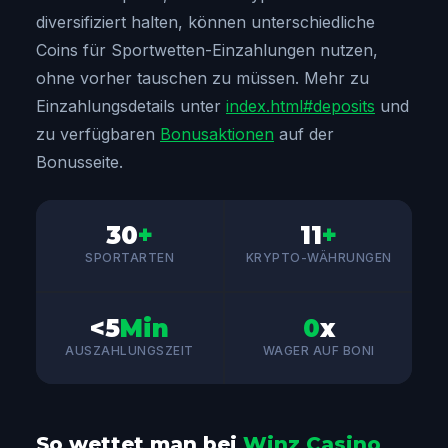
diversifiziert halten, können unterschiedliche
Coins für Sportwetten-Einzahlungen nutzen,
ohne vorher tauschen zu müssen. Mehr zu
Einzahlungsdetails unter
index.html#deposits
und
zu verfügbaren
Bonusaktionen
auf der
Bonusseite.
30
+
11
+
SPORTARTEN
KRYPTO-WÄHRUNGEN
<5
Min
0
x
AUSZAHLUNGSZEIT
WAGER AUF BONI
So wettet man bei
Winz Casino