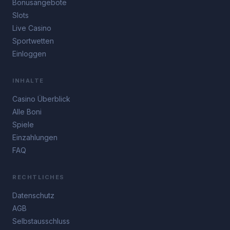
Bonusangebote
Slots
Live Casino
Sportwetten
Einloggen
INHALTE
Casino Überblick
Alle Boni
Spiele
Einzahlungen
FAQ
RECHTLICHES
Datenschutz
AGB
Selbstausschluss