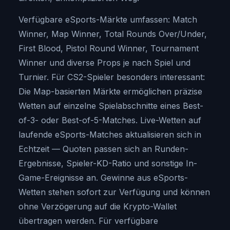
Verfügbare eSports-Märkte umfassen: Match
Winner, Map Winner, Total Rounds Over/Under,
First Blood, Pistol Round Winner, Tournament
Winner und diverse Props je nach Spiel und
Turnier. Für CS2-Spieler besonders interessant:
Die Map-basierten Märkte ermöglichen präzise
Wetten auf einzelne Spielabschnitte eines Best-
of-3- oder Best-of-5-Matches. Live-Wetten auf
laufende eSports-Matches aktualisieren sich in
Echtzeit — Quoten passen sich an Runden-
Ergebnisse, Spieler-KD-Ratio und sonstige In-
Game-Ereignisse an. Gewinne aus eSports-
Wetten stehen sofort zur Verfügung und können
ohne Verzögerung auf die Krypto-Wallet
übertragen werden. Für verfügbare