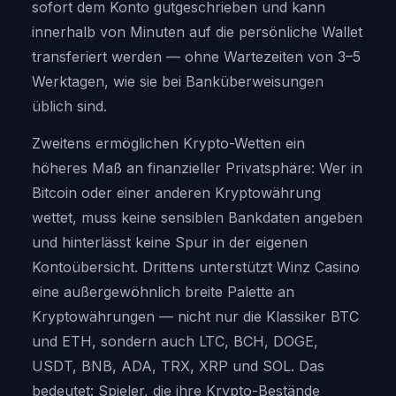
sofort dem Konto gutgeschrieben und kann
innerhalb von Minuten auf die persönliche Wallet
transferiert werden — ohne Wartezeiten von 3–5
Werktagen, wie sie bei Banküberweisungen
üblich sind.
Zweitens ermöglichen Krypto-Wetten ein
höheres Maß an finanzieller Privatsphäre: Wer in
Bitcoin oder einer anderen Kryptowährung
wettet, muss keine sensiblen Bankdaten angeben
und hinterlässt keine Spur in der eigenen
Kontoübersicht. Drittens unterstützt Winz Casino
eine außergewöhnlich breite Palette an
Kryptowährungen — nicht nur die Klassiker BTC
und ETH, sondern auch LTC, BCH, DOGE,
USDT, BNB, ADA, TRX, XRP und SOL. Das
bedeutet: Spieler, die ihre Krypto-Bestände