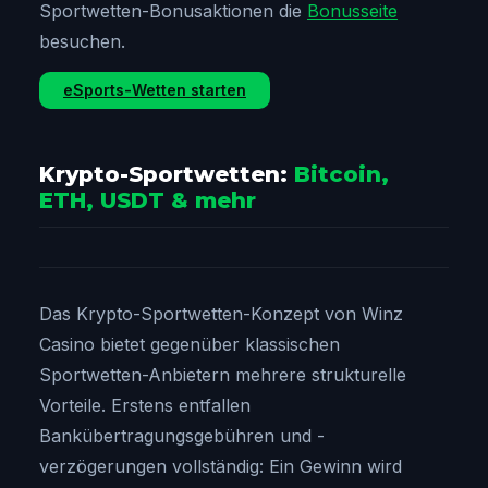
Sportwetten-Bonusaktionen die
Bonusseite
besuchen.
eSports-Wetten starten
Krypto-Sportwetten:
Bitcoin,
ETH, USDT & mehr
Das Krypto-Sportwetten-Konzept von Winz
Casino bietet gegenüber klassischen
Sportwetten-Anbietern mehrere strukturelle
Vorteile. Erstens entfallen
Bankübertragungsgebühren und -
verzögerungen vollständig: Ein Gewinn wird