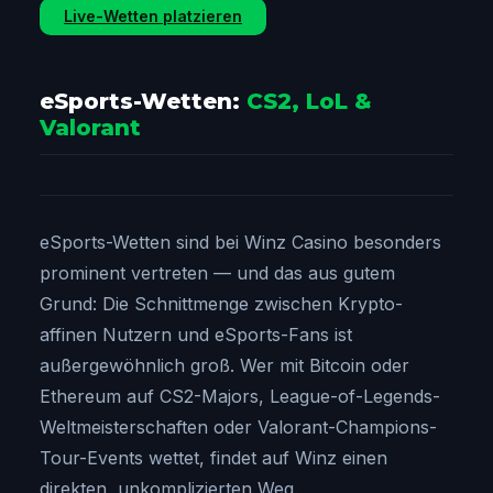
Live-Wetten platzieren
eSports-Wetten:
CS2, LoL &
Valorant
eSports-Wetten sind bei Winz Casino besonders
prominent vertreten — und das aus gutem
Grund: Die Schnittmenge zwischen Krypto-
affinen Nutzern und eSports-Fans ist
außergewöhnlich groß. Wer mit Bitcoin oder
Ethereum auf CS2-Majors, League-of-Legends-
Weltmeisterschaften oder Valorant-Champions-
Tour-Events wettet, findet auf Winz einen
direkten, unkomplizierten Weg.