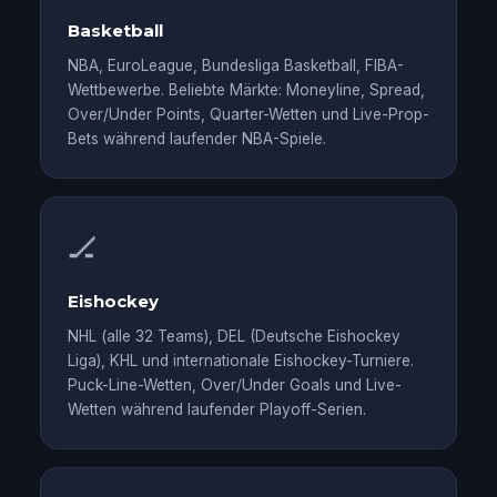
Basketball
NBA, EuroLeague, Bundesliga Basketball, FIBA-
Wettbewerbe. Beliebte Märkte: Moneyline, Spread,
Over/Under Points, Quarter-Wetten und Live-Prop-
Bets während laufender NBA-Spiele.
🏒
Eishockey
NHL (alle 32 Teams), DEL (Deutsche Eishockey
Liga), KHL und internationale Eishockey-Turniere.
Puck-Line-Wetten, Over/Under Goals und Live-
Wetten während laufender Playoff-Serien.